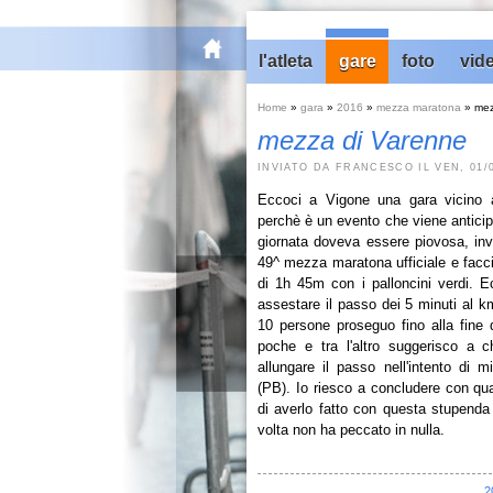
home
l'atleta
gare
foto
vid
Home
»
gara
»
2016
»
mezza maratona
» mez
mezza di Varenne
INVIATO DA FRANCESCO IL VEN, 01/04
Eccoci a Vigone una gara vicino
perchè è un evento che viene anticip
giornata doveva essere piovosa, inv
49^ mezza maratona ufficiale e fa
di 1h 45m con i palloncini verdi. 
assestare il passo dei 5 minuti al k
10 persone proseguo fino alla fine 
poche e tra l'altro suggerisco a c
allungare il passo nell'intento di m
(PB). Io riesco a concludere con qua
di averlo fatto con questa stupend
volta non ha peccato in nulla.
2