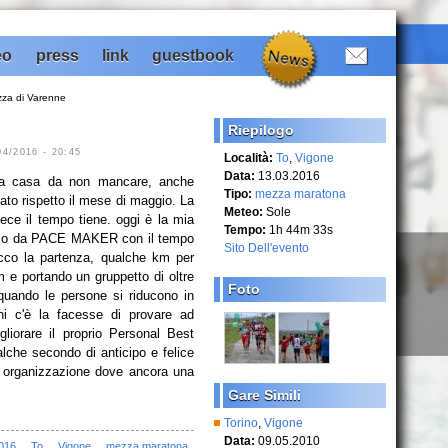
eo
press
link
guestbook
za di Varenne
Riepilogo
/2016 - 20:45
Località:
To
,
Vigone
Data:
13.03.2016
 a casa da non mancare, anche
Tipo:
mezza maratona
ato rispetto il mese di maggio. La
Meteo:
Sole
ece il tempo tiene. oggi è la mia
Tempo:
1h 44m 33s
ccio da PACE MAKER con il tempo
Sito Dell'evento
Ecco la partenza, qualche km per
m e portando un gruppetto di oltre
Foto
quando le persone si riducono in
hi c'è la facesse di provare ad
igliorare il proprio Personal Best
lche secondo di anticipo e felice
a organizzazione dove ancora una
Gare Simili
Torino
,
Vigone
Data:
09.05.2010
016
To
Vigone
mezza maratona