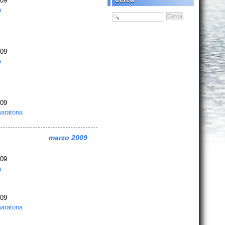
009
a
009
a
009
aratona
marzo 2009
009
a
009
aratona