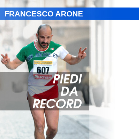
FRANCESCO ARONE
news
contatti