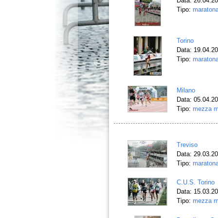
Data:
26.04.2
Tipo:
maraton
Torino
Data:
19.04.2
Tipo:
maraton
Milano
Data:
05.04.2
Tipo:
mezza m
Treviso
Data:
29.03.2
Tipo:
maraton
C.U.S. Torino
Data:
15.03.2
Tipo:
mezza m