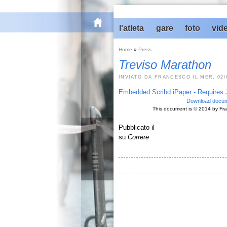
home
l'atleta
gare
foto
vid
Home
»
Press
Treviso Marathon
INVIATO DA FRANCESCO IL MER, 02/0
Embedded Scribd iPaper - Requires 
Download docu
This document is © 2014 by Fran
Pubblicato il
su
Correre