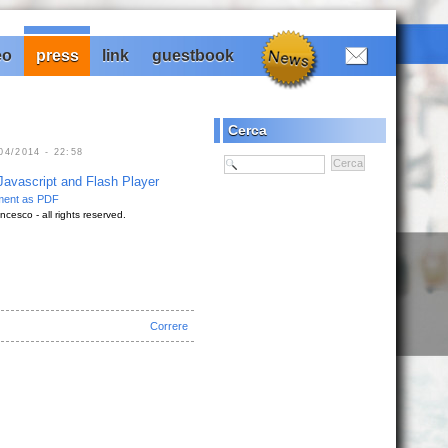
eo
press
link
guestbook
Cerca
4/2014 - 22:58
Javascript and Flash Player
ment as PDF
cesco - all rights reserved.
Correre